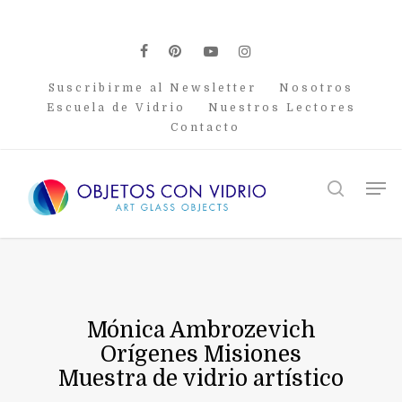
Skip
to
main
facebook
pinterest
youtube
instagram
content
Suscribirme al Newsletter
Nosotros
Escuela de Vidrio
Nuestros Lectores
Contacto
Men
search
Mónica Ambrozevich
Orígenes Misiones
Muestra de vidrio artístico