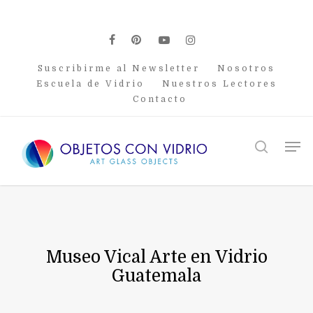
Skip
to
main
facebook
pinterest
youtube
instagram
content
Suscribirme al Newsletter
Nosotros
Escuela de Vidrio
Nuestros Lectores
Contacto
Men
search
Museo Vical Arte en Vidrio
Guatemala