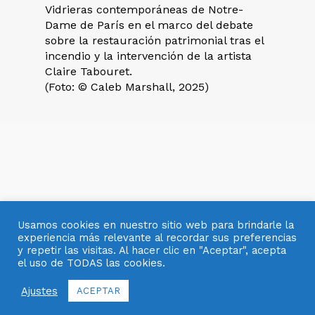
Vidrieras contemporáneas de Notre-
Dame de París en el marco del debate
sobre la restauración patrimonial tras el
incendio y la intervención de la artista
Claire Tabouret.
(Foto: © Caleb Marshall, 2025)
Usamos cookies en nuestro sitio web para brindarle la
experiencia más relevante al recordar sus preferencias
y repetir las visitas. Al hacer clic en "Aceptar", acepta
el uso de TODAS las cookies.
© 2007- 2025 OBJETOS CON VIDRIO
Ajustes
ACEPTAR
facebook
pinterest
youtube
instagram