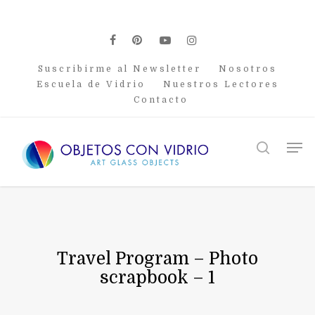
Skip
to
main
facebook
pinterest
youtube
instagram
content
Suscribirme al Newsletter
Nosotros
Escuela de Vidrio
Nuestros Lectores
Contacto
Men
search
Travel Program – Photo
scrapbook – 1