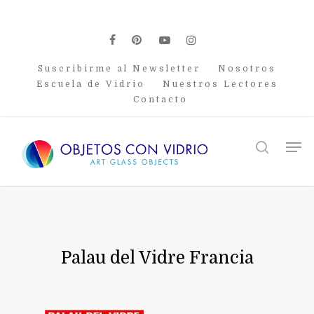
Skip
to
main
facebook
pinterest
youtube
instagram
content
Suscribirme al Newsletter
Nosotros
Escuela de Vidrio
Nuestros Lectores
Contacto
Men
search
Palau del Vidre Francia