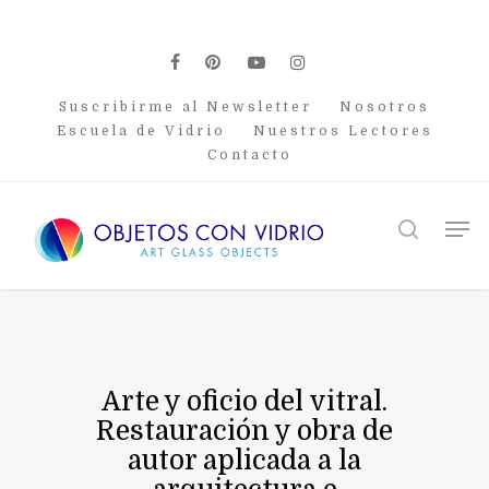
Skip
to
main
facebook
pinterest
youtube
instagram
content
Suscribirme al Newsletter
Nosotros
Escuela de Vidrio
Nuestros Lectores
Contacto
Men
search
Arte y oficio del vitral.
Restauración y obra de
autor aplicada a la