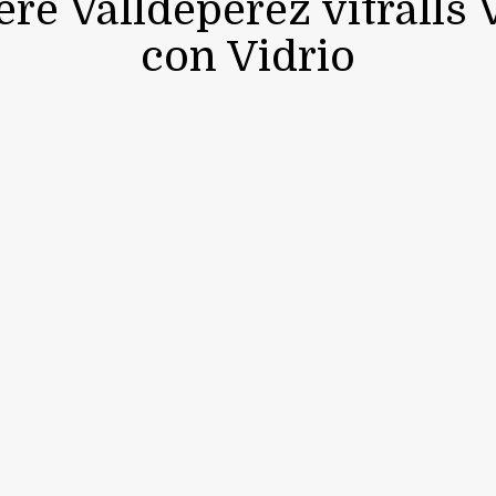
Pere Valldepérez vitralls
con Vidrio