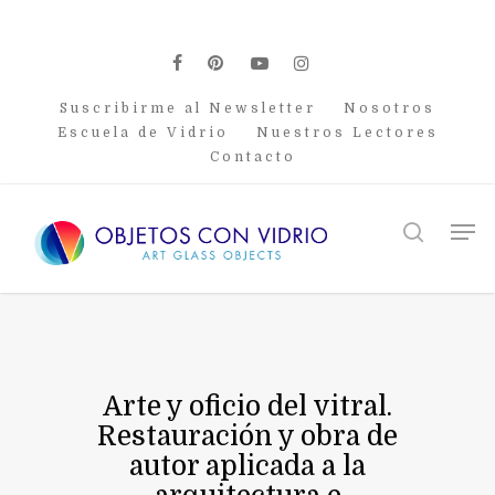
Skip
to
main
facebook
pinterest
youtube
instagram
content
Suscribirme al Newsletter
Nosotros
Escuela de Vidrio
Nuestros Lectores
Contacto
Men
search
Arte y oficio del vitral.
Restauración y obra de
autor aplicada a la