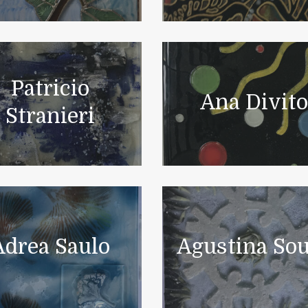
Patricio
Ana Divit
Stranieri
Adrea Saulo
Agustina So