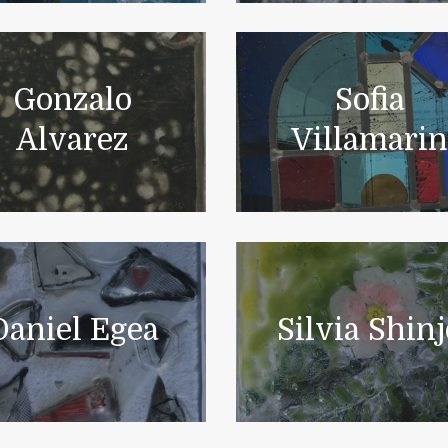
Gonzalo
Sofia
Alvarez
Villamari
Daniel Egea
Silvia Shin