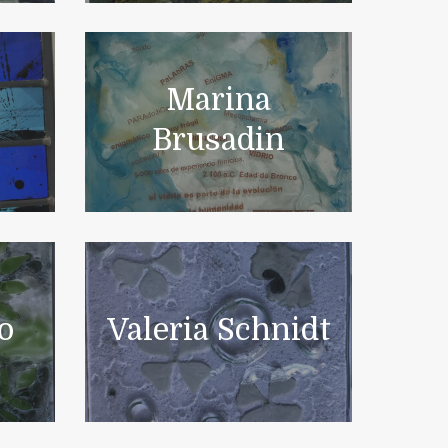
Marina
n
Brusadin
jo
Valeria Schnidt