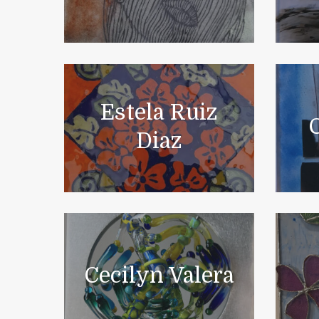
Estela Ruiz
C
Diaz
Cecilyn Valera