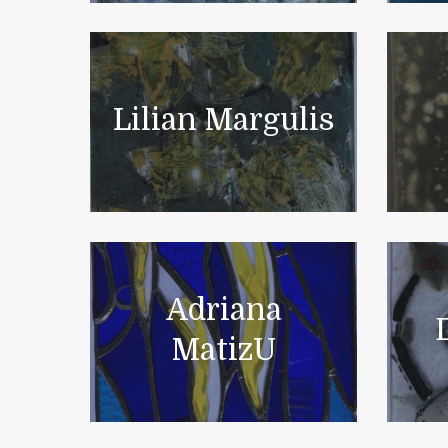
Lilian Margulis
Adriana
MatizU