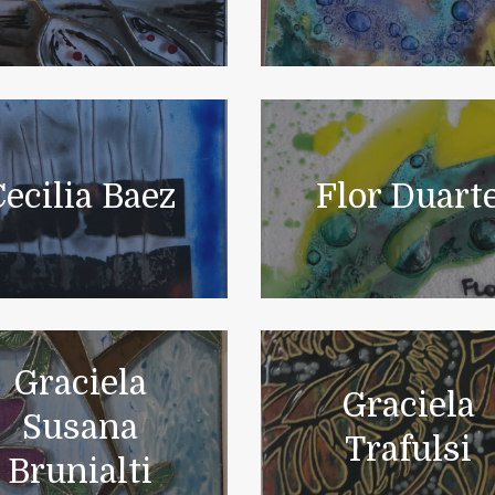
ecilia Baez
Flor Duart
Graciela
Graciela
Susana
Trafulsi
Brunialti