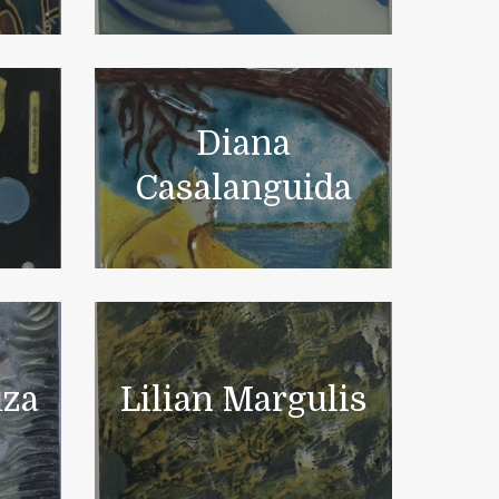
Diana
o
Casalanguida
uza
Lilian Margulis