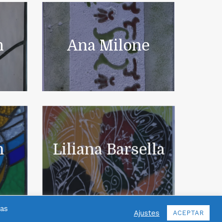
n
Ana Milone
n
Liliana Barsella
las
Ajustes
ACEPTAR