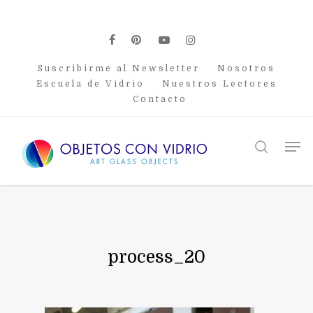
Skip
to
main
facebook
pinterest
youtube
instagram
content
Suscribirme al Newsletter
Nosotros
Escuela de Vidrio
Nuestros Lectores
Contacto
Men
search
process_20