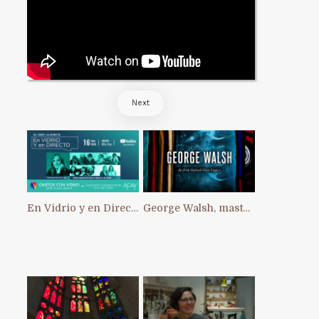
Next
En Vidrio y en Directo: primer Intercambio Artístico Interno de ACAV
George Walsh, master of stained glass in Ireland