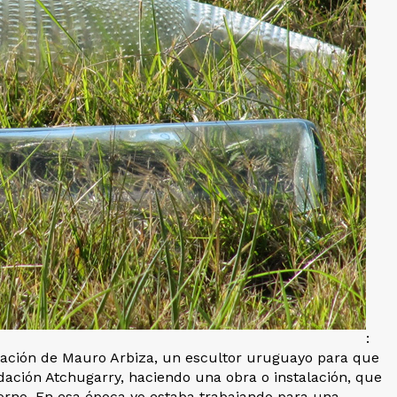
:
itación de Mauro Arbiza, un escultor uruguayo para que
dación Atchugarry, haciendo una obra o instalación, que
ntorno. En esa época yo estaba trabajando para una