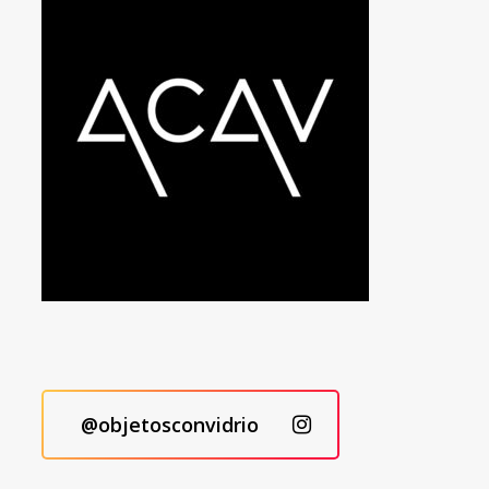
@objetosconvidrio