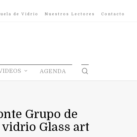
uela de Vidrio
Nuestros Lectores
Contacto
search
VIDEOS
AGENDA
onte Grupo de
vidrio Glass art