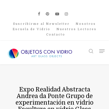
Skip
to
main
facebook
pinterest
youtube
instagram
content
Suscribirme al Newsletter
Nosotros
Escuela de Vidrio
Nuestros Lectores
Contacto
Men
search
Expo Realidad Abstracta
Andrea da Ponte Grupo de
experimentación en vidrio