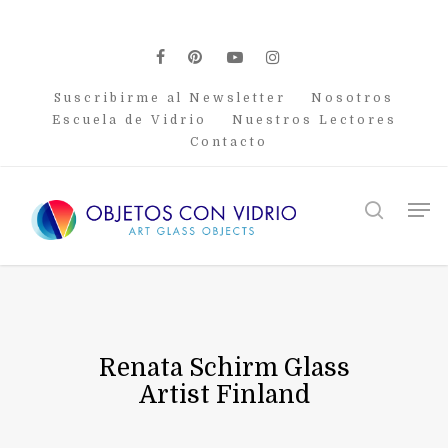
Skip
to
main
facebook
pinterest
youtube
instagram
content
Suscribirme al Newsletter
Nosotros
Escuela de Vidrio
Nuestros Lectores
Contacto
Men
search
Renata Schirm Glass
Artist Finland