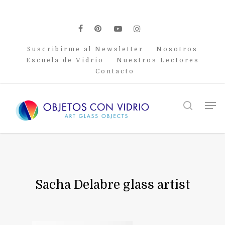
Skip
to
main
facebook
pinterest
youtube
instagram
content
Suscribirme al Newsletter
Nosotros
Escuela de Vidrio
Nuestros Lectores
Contacto
Men
search
Sacha Delabre glass artist