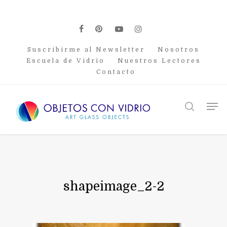
Skip
to
main
facebook
pinterest
youtube
instagram
content
Suscribirme al Newsletter
Nosotros
Escuela de Vidrio
Nuestros Lectores
Contacto
Men
search
shapeimage_2-2