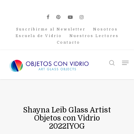
Skip
to
main
facebook
pinterest
youtube
instagram
content
Suscribirme al Newsletter
Nosotros
Escuela de Vidrio
Nuestros Lectores
Contacto
Men
search
Shayna Leib Glass Artist
Objetos con Vidrio
2022IYOG