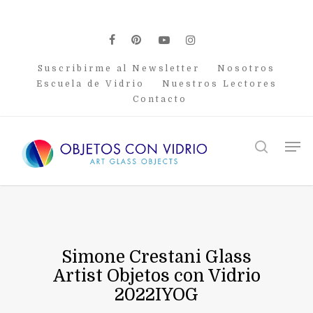
Skip
to
main
facebook
pinterest
youtube
instagram
content
Suscribirme al Newsletter
Nosotros
Escuela de Vidrio
Nuestros Lectores
Contacto
Men
search
Simone Crestani Glass
Artist Objetos con Vidrio
2022IYOG