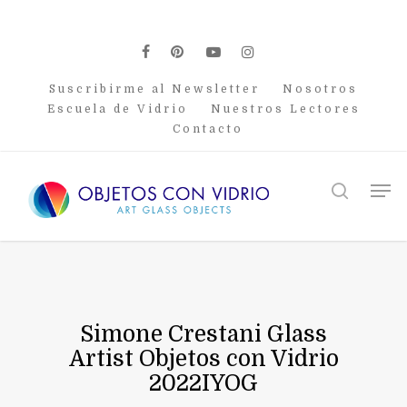
Skip
to
main
facebook
pinterest
youtube
instagram
content
Suscribirme al Newsletter
Nosotros
Escuela de Vidrio
Nuestros Lectores
Contacto
Men
search
Simone Crestani Glass
Artist Objetos con Vidrio
2022IYOG