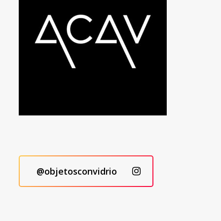
@objetosconvidrio