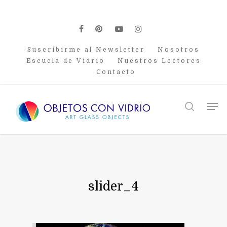
Skip
to
main
facebook
pinterest
youtube
instagram
content
Suscribirme al Newsletter
Nosotros
Escuela de Vidrio
Nuestros Lectores
Contacto
Men
search
slider_4