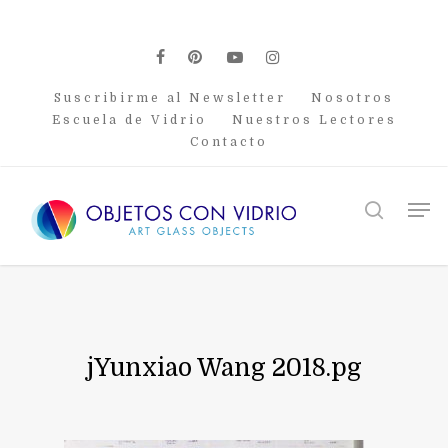
Skip
to
main
facebook
pinterest
youtube
instagram
content
Suscribirme al Newsletter
Nosotros
Escuela de Vidrio
Nuestros Lectores
Contacto
Men
search
jYunxiao Wang 2018.pg