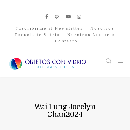
Skip
to
main
facebook
pinterest
youtube
instagram
content
Suscribirme al Newsletter
Nosotros
Escuela de Vidrio
Nuestros Lectores
Contacto
Men
search
Wai Tung Jocelyn
Chan2024