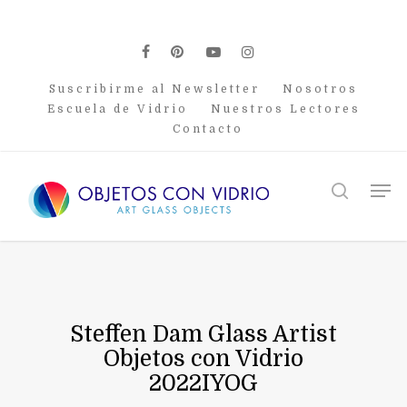
Skip
to
main
facebook
pinterest
youtube
instagram
content
Suscribirme al Newsletter
Nosotros
Escuela de Vidrio
Nuestros Lectores
Contacto
Men
search
Steffen Dam Glass Artist
Objetos con Vidrio
2022IYOG