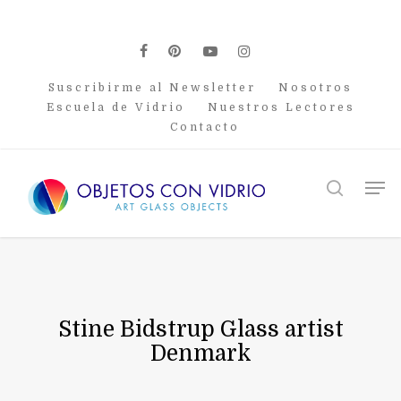
Skip
to
main
facebook
pinterest
youtube
instagram
content
Suscribirme al Newsletter
Nosotros
Escuela de Vidrio
Nuestros Lectores
Contacto
Men
search
Stine Bidstrup Glass artist
Denmark