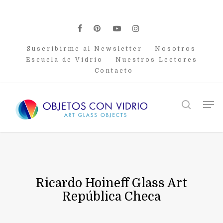
Skip
to
main
facebook
pinterest
youtube
instagram
content
Suscribirme al Newsletter
Nosotros
Escuela de Vidrio
Nuestros Lectores
Contacto
Men
search
Ricardo Hoineff Glass Art
República Checa