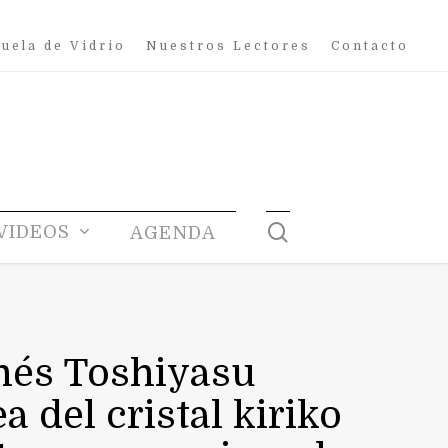
uela de Vidrio
Nuestros Lectores
Contacto
search
VIDEOS
AGENDA
onés Toshiyasu
del cristal kiriko