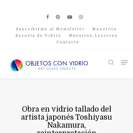
Skip
to
main
facebook
pinterest
youtube
instagram
content
Suscribirme al Newsletter
Nosotros
Escuela de Vidrio
Nuestros Lectores
Contacto
Men
search
Obra en vidrio tallado del
artista japonés Toshiyasu
Nakamura,