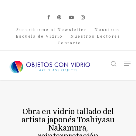
Skip
to
main
facebook
pinterest
youtube
instagram
content
Suscribirme al Newsletter
Nosotros
Escuela de Vidrio
Nuestros Lectores
Contacto
Men
search
Obra en vidrio tallado del
artista japonés Toshiyasu
Nakamura,