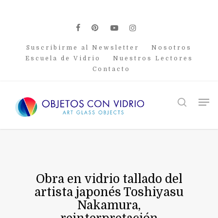
Skip
to
main
facebook
pinterest
youtube
instagram
content
Suscribirme al Newsletter
Nosotros
Escuela de Vidrio
Nuestros Lectores
Contacto
Men
search
Obra en vidrio tallado del
artista japonés Toshiyasu
Nakamura,