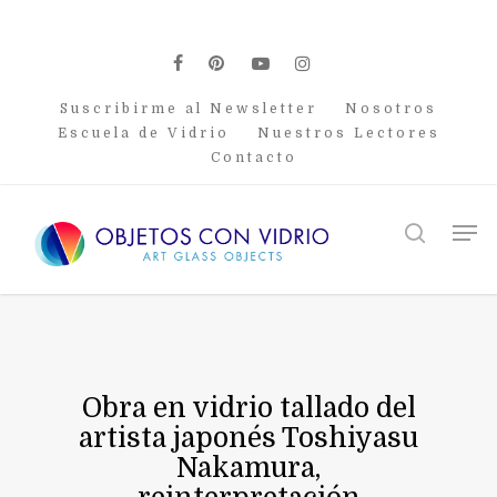
Skip
to
main
facebook
pinterest
youtube
instagram
content
Suscribirme al Newsletter
Nosotros
Escuela de Vidrio
Nuestros Lectores
Contacto
Men
search
Obra en vidrio tallado del
artista japonés Toshiyasu
Nakamura,