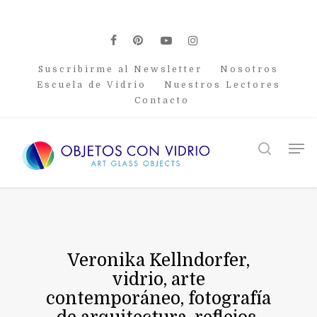
Skip
to
main
facebook
pinterest
youtube
instagram
content
Suscribirme al Newsletter
Nosotros
Escuela de Vidrio
Nuestros Lectores
Contacto
Men
search
Veronika Kellndorfer,
vidrio, arte
contemporáneo, fotografía