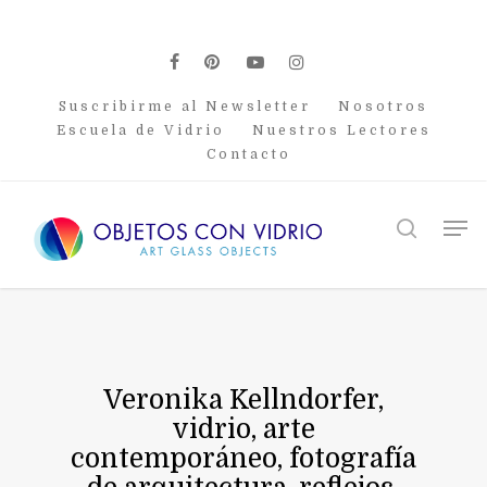
Skip
to
main
facebook
pinterest
youtube
instagram
content
Suscribirme al Newsletter
Nosotros
Escuela de Vidrio
Nuestros Lectores
Contacto
Men
search
Veronika Kellndorfer,
vidrio, arte
contemporáneo, fotografía