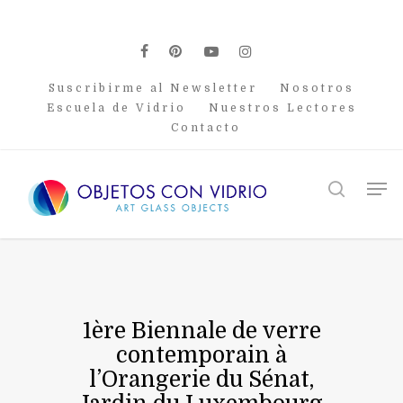
Skip
to
main
facebook
pinterest
youtube
instagram
content
Suscribirme al Newsletter
Nosotros
Escuela de Vidrio
Nuestros Lectores
Contacto
Men
search
1ère Biennale de verre
contemporain à
l’Orangerie du Sénat,