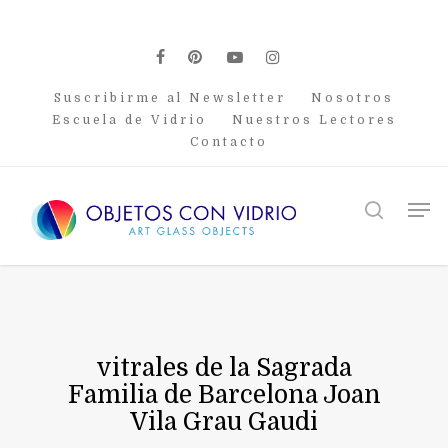
Skip
to
main
facebook
pinterest
youtube
instagram
content
Suscribirme al Newsletter
Nosotros
Escuela de Vidrio
Nuestros Lectores
Contacto
Men
search
vitrales de la Sagrada
Familia de Barcelona Joan
Vila Grau Gaudi