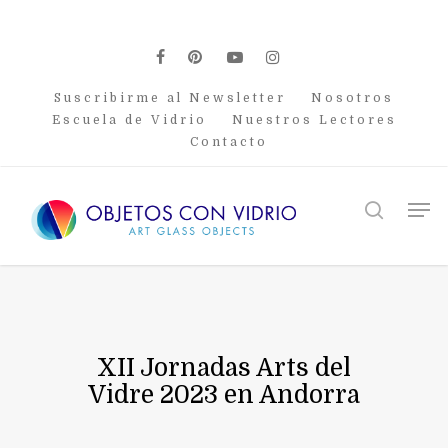
Skip
to
main
facebook
pinterest
youtube
instagram
content
Suscribirme al Newsletter
Nosotros
Escuela de Vidrio
Nuestros Lectores
Contacto
Men
search
XII Jornadas Arts del
Vidre 2023 en Andorra