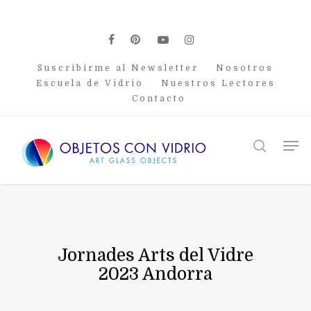
Skip
to
main
facebook
pinterest
youtube
instagram
content
Suscribirme al Newsletter
Nosotros
Escuela de Vidrio
Nuestros Lectores
Contacto
Men
search
Jornades Arts del Vidre
2023 Andorra