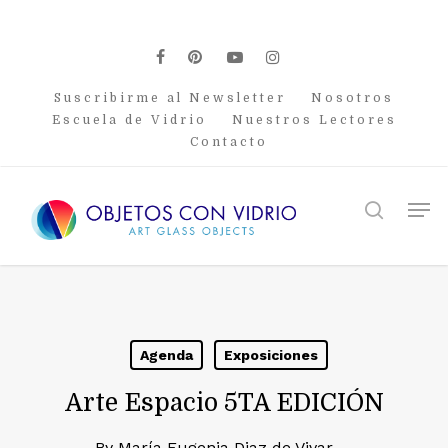
Skip
to
main
facebook
pinterest
youtube
instagram
content
Suscribirme al Newsletter
Nosotros
Escuela de Vidrio
Nuestros Lectores
Contacto
Men
search
Agenda
Exposiciones
Arte Espacio 5TA EDICIÓN
By
María Eugenia Diaz de Vivar