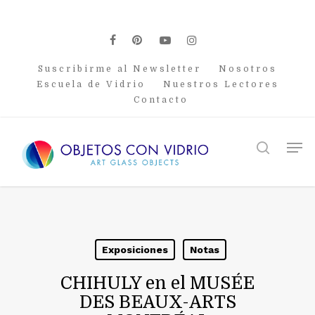
Skip
to
main
facebook
pinterest
youtube
instagram
content
Suscribirme al Newsletter
Nosotros
Escuela de Vidrio
Nuestros Lectores
Contacto
Men
search
Exposiciones
Notas
CHIHULY en el MUSÉE
DES BEAUX-ARTS