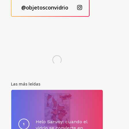
@objetosconvidrio
Las más leídas
Helo Sanvoy: cuando el
vidrio se convierte en