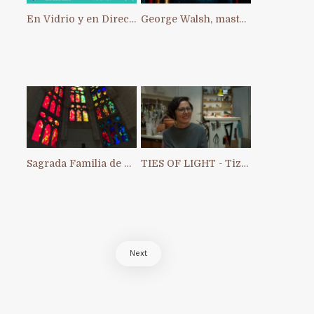
En Vidrio y en Directo: primer Intercambio Artístico Interno de ACAV
George Walsh, master of stained glass in Ireland
Sagrada Familia de Barcelona
TIES OF LIGHT - Tiziana Chiara
Next