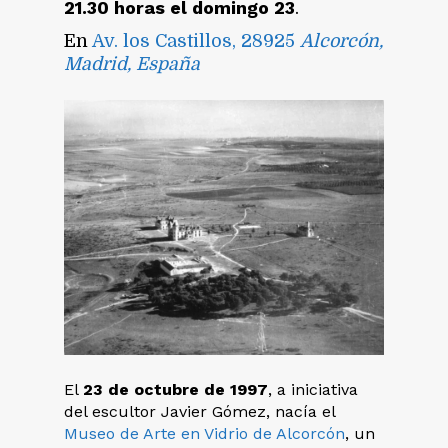
21.30 horas el domingo 23
.
En
Av. los Castillos, 28925
Alcorcón,
Madrid, España
El
23 de octubre de 1997
, a iniciativa
del escultor Javier Gómez, nacía el
Museo de Arte en Vidrio de Alcorcón
, un