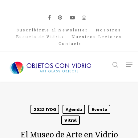
Skip
to
main
facebook
pinterest
youtube
instagram
content
Suscribirme al Newsletter
Nosotros
Escuela de Vidrio
Nuestros Lectores
Contacto
Men
search
2022 IYOG
Agenda
Evento
Vitral
El Museo de Arte en Vidrio