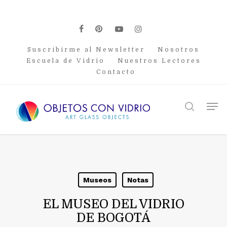
Skip
to
main
facebook
pinterest
youtube
instagram
content
Suscribirme al Newsletter
Nosotros
Escuela de Vidrio
Nuestros Lectores
Contacto
Men
search
Museos
Notas
EL MUSEO DEL VIDRIO
DE BOGOTÁ