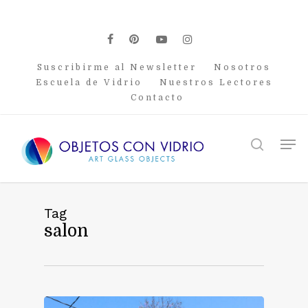
Skip
to
main
facebook
pinterest
youtube
instagram
content
Suscribirme al Newsletter
Nosotros
Escuela de Vidrio
Nuestros Lectores
Contacto
Men
search
Tag
salon