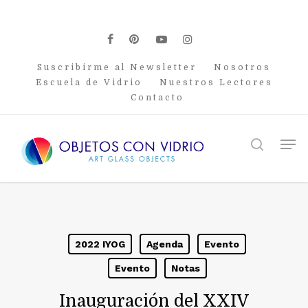
Skip
to
main
facebook
pinterest
youtube
instagram
content
Suscribirme al Newsletter
Nosotros
Escuela de Vidrio
Nuestros Lectores
Contacto
Men
search
2022 IYOG
Agenda
Evento
Evento
Notas
Inauguración del XXIV