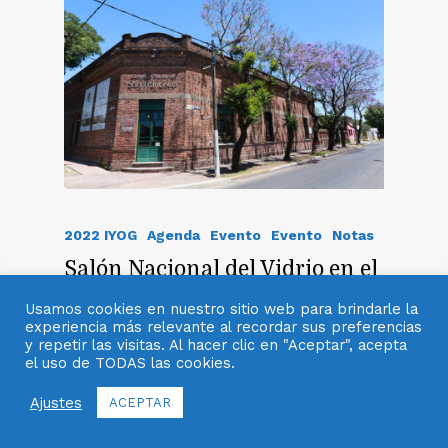
2022 IYOG
Agenda
Evento
Evento
Notas
Salón Nacional del Vidrio en el
Arte: Celebrando la Creatividad
Usamos cookies en nuestro sitio web para brindarle la
en su 26ª Edición
experiencia más relevante al recordar sus preferencias
y repetir las visitas. Al hacer clic en "Aceptar", acepta
La Secretaría de Cultura y Educación de
el uso de TODAS las cookies.
la Municipalidad de Berazategui extiende
Ajustes
ACEPTAR
sus felicitaciones a los 88 concursantes
de la 26ª edición del Salón Nacional del