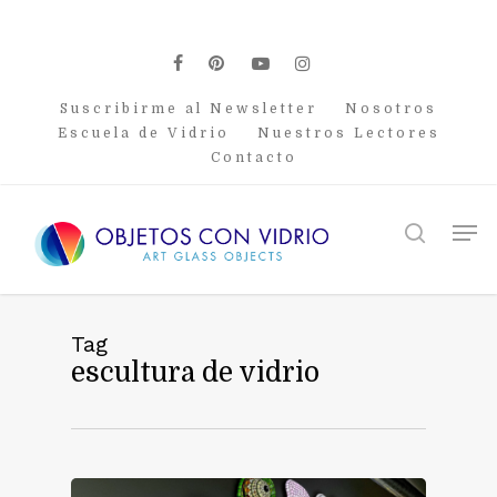
Skip
to
main
facebook
pinterest
youtube
instagram
content
Suscribirme al Newsletter
Nosotros
Escuela de Vidrio
Nuestros Lectores
Contacto
Men
search
Tag
escultura de vidrio