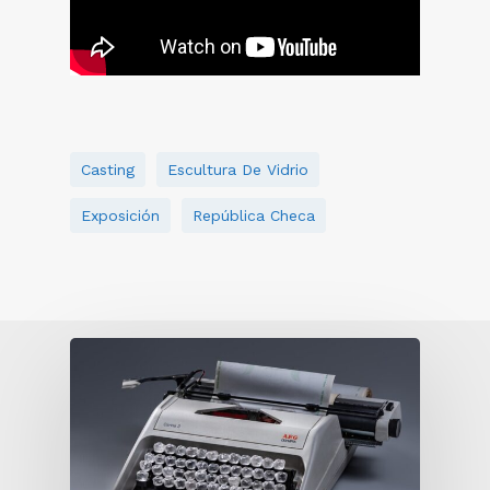
5
Casting
Escultura De Vidrio
Exposición
República Checa
6
7