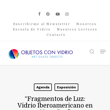
Skip
to
main
facebook
pinterest
youtube
instagram
content
Suscribirme al Newsletter
Nosotros
Escuela de Vidrio
Nuestros Lectores
Contacto
Men
search
Agenda
Exposición
“Fragmentos de Luz:
Vidrio Iberoamericano en