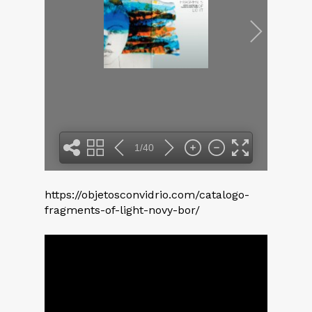
2
1/40
https://objetosconvidrio.com/catalogo-
3
fragments-of-light-novy-bor/
4