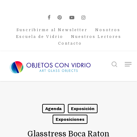
Skip
to
main
facebook
pinterest
youtube
instagram
content
Suscribirme al Newsletter
Nosotros
Escuela de Vidrio
Nuestros Lectores
Contacto
Men
search
Agenda
Exposición
Exposiciones
Glasstress Boca Raton