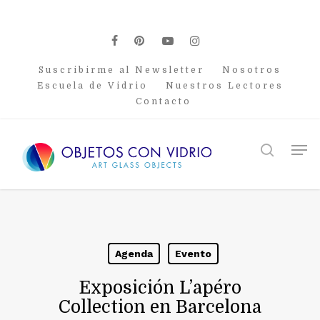
Skip
to
main
facebook
pinterest
youtube
instagram
content
Suscribirme al Newsletter
Nosotros
Escuela de Vidrio
Nuestros Lectores
Contacto
Men
search
Agenda
Evento
Exposición L’apéro
Collection en Barcelona