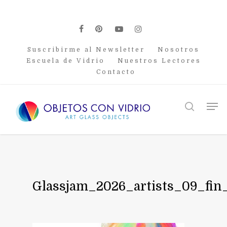
Skip
to
main
facebook
pinterest
youtube
instagram
content
Suscribirme al Newsletter
Nosotros
Escuela de Vidrio
Nuestros Lectores
Contacto
Men
search
Glassjam_2026_artists_09_fin