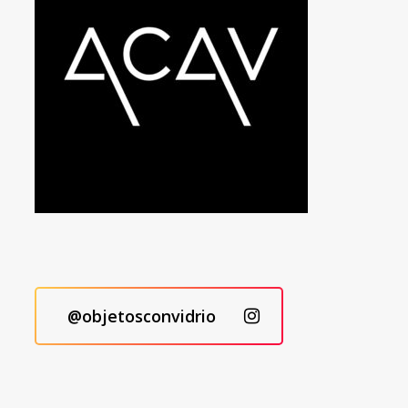
@objetosconvidrio